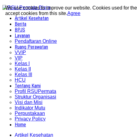
We use cookies to improve our website. Cookies used for the e
accept cookies from this site.
Agree
Artikel Kesehatan
Berita
BPJS
Layanan
Pendaftaran Online
Ruang Perawatan
VVIP
VIP
Kelas I
Kelas II
Kelas III
HCU
Tentang Kami
Profil RSUPermata
Struktur Organisasi
Visi dan Misi
Indikator Mutu
Perpustakaan
Privacy Policy
Home
Artikel Kesehatan