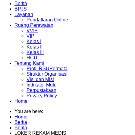
Berita
BPJS
Layanan
Pendaftaran Online
Ruang Perawatan
VVIP
VIP
Kelas I
Kelas II
Kelas III
HCU
Tentang Kami
Profil RSUPermata
Struktur Organisasi
Visi dan Misi
Indikator Mutu
Perpustakaan
Privacy Policy
Home
You are here:
Home
Berita
Berita
LOKER REKAM MEDIS